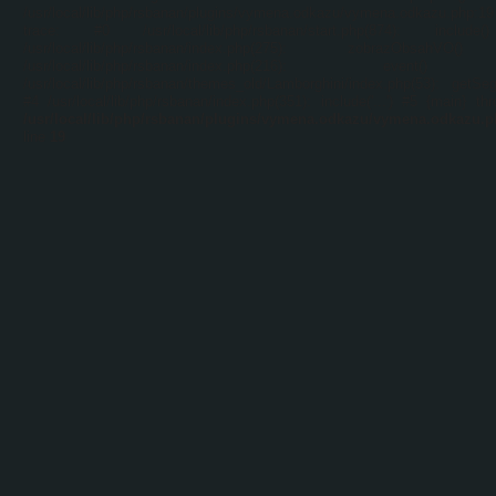
/usr/local/lib/php/rsbanan/plugins/vymena.odkazu/vymena.odkazu.php:1
trace: #0 /usr/local/lib/php/rsbanan/start.php(874): includ
/usr/local/lib/php/rsbanan/index.php(275): zobrazObsahVO
/usr/local/lib/php/rsbanan/index.php(216): event
/usr/local/lib/php/rsbanan/themes_old/Lamborghini/index.php(53): getSe
#4 /usr/local/lib/php/rsbanan/index.php(351): include('...') #5 {main} th
/usr/local/lib/php/rsbanan/plugins/vymena.odkazu/vymena.odkazu.
line
19