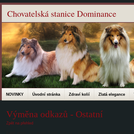
Chovatelská stanice Dominance
NOVINKY
Úvodní stránka
Zdraví kolií
Zlatá elegance
Výměna odkazů - Ostatní
Zpět na přehled
Fatal error
: Uncaught Error: Call to a member function prepare() on 