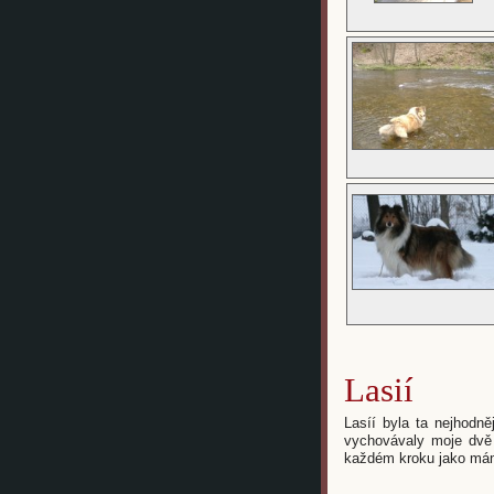
Lasií
Lasíí byla ta nejhodn
vychovávaly moje dvě h
každém kroku jako mám