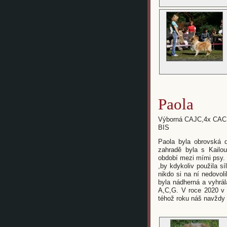
Paola
Výborná CAJC,4x CAC,
BIS
Paola byla obrovská 
zahradě byla s Kailou
období mezi mími psy. 
,by kdykoliv použila sí
nikdo si na ní nedovol
byla nádherná a vyhrá
A,C,G. V roce 2020 v 
téhož roku náš navždy 