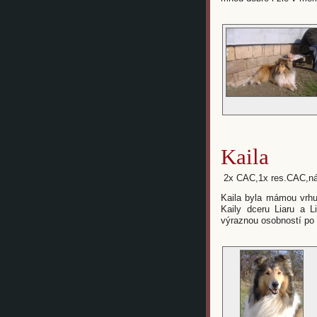
Kaila
2x CAC,1x res.CAC,náro
Kaila byla mámou vrhu
Kaily dceru Liaru a L
výraznou osobností po 