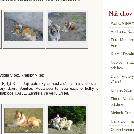
Náš chov
VZPOMÍNÁ
Androma Kara
Ford Mustan
Ford
Kismií Domin
Nobles zla
odchov
dní vítez, krajský vítěz
Dark Victor
-Čelsí
 F,H,J,K,L . Její potomky si nechávám stále v chovu .
iary dceru Vanilku. Povahově to jsou úžasné holky s
Denfris Stars
babičce KAILE. Zemřela ve věku 14 let.
Flour Vanil
odchov
Melodií Domi
Kaila Domina
Oluna Domin