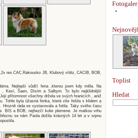
Fotogaler
Nejnovějš
2x res.CAC,Rakousko JB, Klubový vítěz, CACIB, BOB,
Toplist
dáma. Nejlepší vůdčí fena ,kterou jsem kdy měla. Na
 , Kesí, Šaen, Dísím a Salbym. To bylo nejklidnější
Hledat
Její přítomnost všechny držela ve svých hranicích , aniž
lu. Tohle byla úžasná fenka, která vše řešila s klidem a
il. Hrozně ráda se vystavovala a fotila. Taky svého času
la BIS a BOB, nejhezčí kolie plemene. Je matkou vrhu
březnu se nám Paola dožila krásných 14 let a v srpnu
opustila.