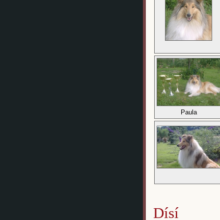
Paula
Dísí