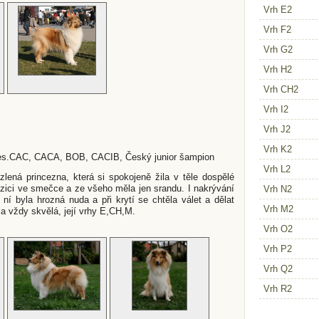
Vrh E2
Vrh F2
Vrh G2
Vrh H2
Vrh CH2
Vrh I2
Vrh J2
Vrh K2
es.CAC, CACA, BOB, CACIB, Český junior šampion
Vrh L2
lená princezna, která si spokojeně žila v těle dospělé
pozici ve smečce a ze všeho měla jen srandu. I nakrývání
Vrh N2
ní byla hrozná nuda a při krytí se chtěla válet a dělat
Vrh M2
a vždy skvělá, její vrhy E,CH,M.
Vrh O2
Vrh P2
Vrh Q2
Vrh R2