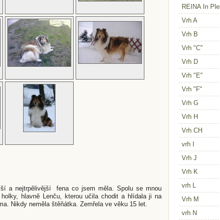
REINA In Pl
Vrh A
Vrh B
Vrh "C"
Vrh D
Vrh "E"
Vrh "F"
Vrh G
Vrh H
Vrh CH
vrh I
Vrh J
Vrh K
vrh L
ější a nejtrpělivější fena co jsem měla. Spolu se mnou
olky, hlavně Lenču, kterou učila chodit a hlídala ji na
Vrh M
a. Nikdy neměla štěňátka. Zemřela ve věku 15 let.
vrh N