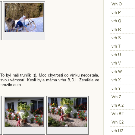
Vrh O
vrh P
vrh Q
vrh R
vrh S
vrh T
vrh U
vrh V
vrh W
To byl náš truhlík :)). Moc chytrosti do vínku nedostala,
svou věrností. Kesií byla máma vrhu B,D.I. Zemřela ve
vrh X
 srazilo auto.
vrh Y
Vrh Z
vrh A 2
Vrh B2
Vrh C2
vrh D2