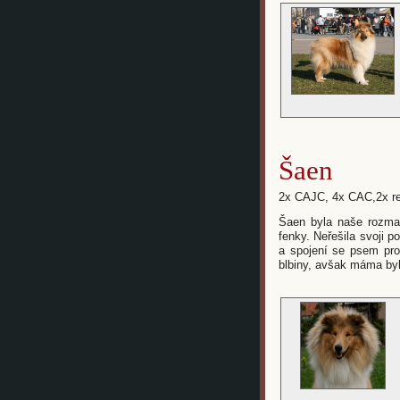
Šaen
2x CAJC, 4x CAC,2x r
Šaen byla naše rozmaz
fenky. Neřešila svoji 
a spojení se psem pro 
blbiny, avšak máma byl