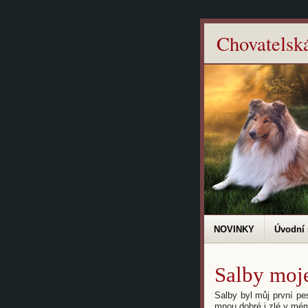
Chovatelsk
NOVINKY
Úvodní 
Salby moje
Salby byl můj první pe
mnou dobré i zlé v mém