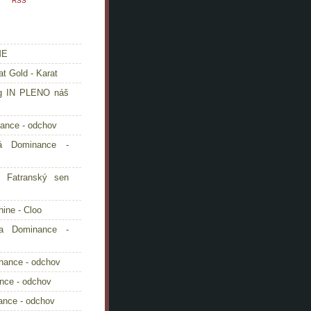
RSS
ME
t Gold - Karat
g IN PLENO náš
ance - odchov
tá Dominance -
y Fatranský sen
hine - Cloo
ka Dominance -
nance - odchov
nce - odchov
ance - odchov