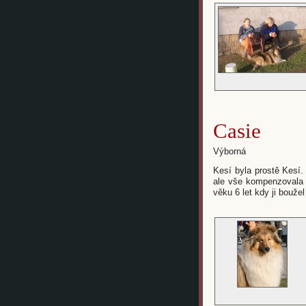
Casie
Výborná
Kesí byla prostě Kesí. 
ale vše kompenzovala 
věku 6 let kdy ji boužel