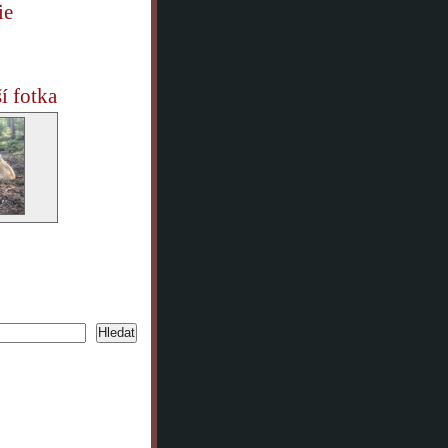
ie
í fotka