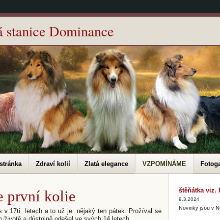
á stanice Dominance
stránka
Zdraví kolií
Zlatá elegance
VZPOMÍNÁME
Fotoga
štěňátka viz
 první kolie
9.3.2024
Novinky jsou v
s v 17ti letech a to už je nějaký ten pátek. Prožíval se
 životě a důstojně odešel ve svých 14 letech.