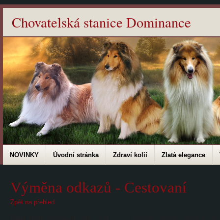
Chovatelská stanice Dominance
NOVINKY
Úvodní stránka
Zdraví kolií
Zlatá elegance
Výměna odkazů - Cestovaní
Zpět na přehled
Fatal error
: Uncaught Error: Call to a member function prepare() on 