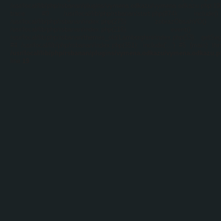
/usr/local/lib/php/rsbanan/plugins/vymena.odkazu/vymena.odkazu.php:1
trace: #0 /usr/local/lib/php/rsbanan/start.php(874): includ
/usr/local/lib/php/rsbanan/index.php(275): zobrazObsahVO
/usr/local/lib/php/rsbanan/index.php(216): event
/usr/local/lib/php/rsbanan/themes_old/Lamborghini/index.php(53): getSe
#4 /usr/local/lib/php/rsbanan/index.php(351): include('...') #5 {main} th
/usr/local/lib/php/rsbanan/plugins/vymena.odkazu/vymena.odkazu.
line
19